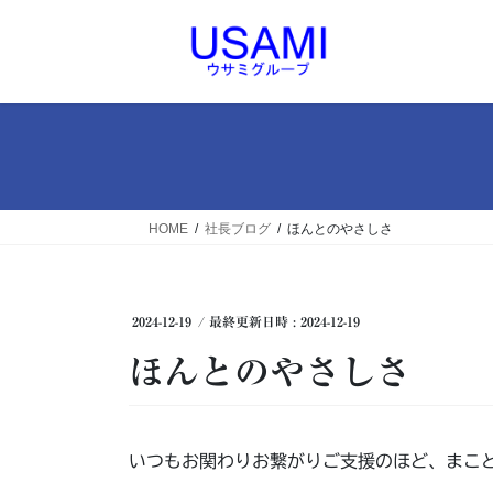
コ
ナ
ン
ビ
テ
ゲ
ン
ー
ツ
シ
へ
ョ
ス
ン
キ
に
ッ
移
HOME
社長ブログ
ほんとのやさしさ
プ
動
2024-12-19
/ 最終更新日時 :
2024-12-19
ほんとのやさしさ
いつもお関わりお繋がりご支援のほど、まこ