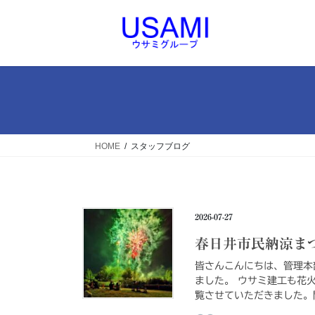
コ
ナ
ン
ビ
テ
ゲ
ン
ー
ツ
シ
へ
ョ
ス
ン
キ
に
ッ
移
HOME
スタッフブログ
プ
動
2026-07-27
春日井市民納涼ま
皆さんこんにちは、管理本
ました。 ウサミ建工も花
覧させていただきました。