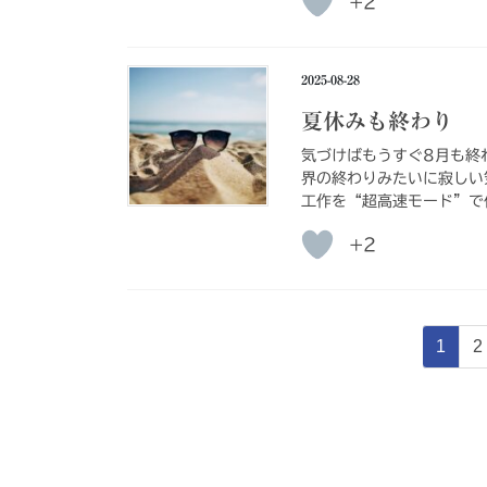
+2
2025-08-28
夏休みも終わり
気づけばもうすぐ8月も終
界の終わりみたいに寂しい
工作を“超高速モード”で
+2
投
固
1
2
稿
定
ペ
の
ー
ペ
ジ
ー