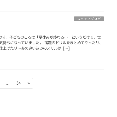
スタッフブログ
わり。子どものころは「夏休みが終わる…」というだけで、世
気持ちになっていました。 宿題のドリルをまとめてやったり、
仕上げたり…あの追い込みのスリルは […]
固
固
…
34
»
定
定
ペ
ペ
ー
ー
ジ
ジ