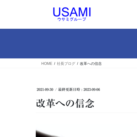
コ
ナ
ン
ビ
テ
ゲ
ン
ー
ツ
シ
へ
ョ
ス
ン
キ
に
ッ
移
HOME
社長ブログ
改革への信念
プ
動
2021-09-30
/ 最終更新日時 :
2023-09-06
改革への信念