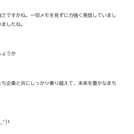
強さですかね。一切メモを見ずに力強く発信していまし
いましたね。
しょうか
たち企業と共にしっかり乗り越えて、未来を豊かなまち
らしすぎる1日を…٩(^‿^)۶