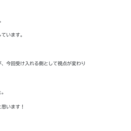
。
しています。
が、今回受け入れる側として視点が変わり
た。
と思います！