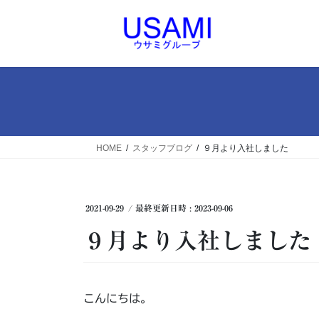
コ
ナ
ン
ビ
テ
ゲ
ン
ー
ツ
シ
へ
ョ
ス
ン
キ
に
ッ
移
HOME
スタッフブログ
９月より入社しました
プ
動
2021-09-29
/ 最終更新日時 :
2023-09-06
９月より入社しました
こんにちは。