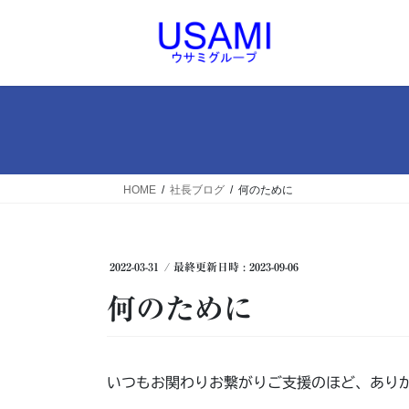
コ
ナ
ン
ビ
テ
ゲ
ン
ー
ツ
シ
へ
ョ
ス
ン
キ
に
ッ
移
HOME
社長ブログ
何のために
プ
動
2022-03-31
/ 最終更新日時 :
2023-09-06
何のために
いつもお関わりお繋がりご支援のほど、あり