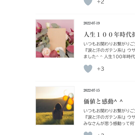
+2
2022-07-19
人生１００年時代折
いつもお関わりお繋がりご
『涙と汗のガテン系!』ウ
ました^ ^ 人生100年時
+3
2022-07-15
価値と感動^ ^
いつもお関わりお繋がりご
『涙と汗のガテン系!』ウ
みなさんが思う感動って何で