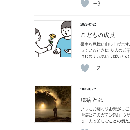
+3
2022-07-22
こどもの成長
暑中お見舞い申し上げます
っているときに 友人のご
はじめて元気いっぱいとのこ
+2
2022-07-22
臆病とは
いつもお関わりお繋がりご
『涙と汗のガテン系!』ウ
で一人で苦しむことの例え。