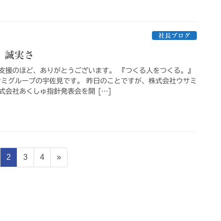
社長ブログ
、誠実さ
支援のほど、ありがとうございます。 『つくる人をつくる。』
サミグループの宇佐見です。 昨日のことですが、株式会社ウサミ
式会社あくしゅ指針発表会を開 […]
固
固
固
2
3
4
»
定
定
定
ペ
ペ
ペ
ー
ー
ー
ジ
ジ
ジ