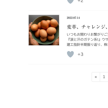
+2
2022-07-14
変革、チャレンジ
いつもお関わりお繋がりご
『涙と汗のガテン系!』ウ
建工指針半期振り返り、株
+3
投
固
«
1
稿
定
ペ
の
ー
ペ
ジ
ー