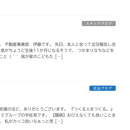
スタッフブログ
。 不動産事業部 伊藤です。 先日、友人と会って近況報告し合
子息がちょうど生後11か月になるそうで、 つかまり立ちなどを
と（＾＾ 我が家のこどもた […]
社長ブログ
支援のほど、ありがとうございます。 『つくる人をつくる。』
サミグループの宇佐見です。 【臆病】おびえなくても良いことま
 私がカッコ良いなぁっと思 […]