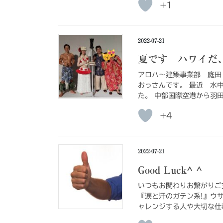
+1
2022-07-21
夏です ハワイだ
アロハ〜建築事業部 庭田
おっさんです。 最近 水
た。 中部国際空港から羽田
+4
2022-07-21
Good Luck^ ^
いつもお関わりお繋がりご
『涙と汗のガテン系!』ウ
ャレンジする人や大切な仕