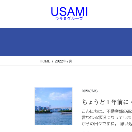
コ
ナ
ン
ビ
テ
ゲ
ン
ー
ツ
シ
へ
ョ
ス
ン
キ
に
ッ
移
HOME
2022年7月
プ
動
2022-07-23
ちょうど１年前に
こんにちは。不動産部の髙
言われる状況になってしま
がらの日々ですね。 思い返